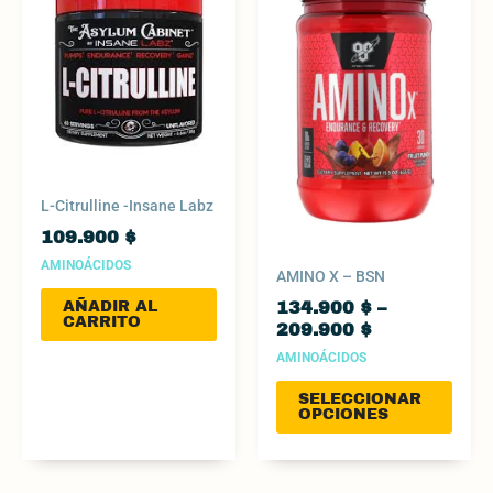
134.900 $
tiene
through
múltip
209.900 $
varian
Las
opcio
se
pued
elegir
L-Citrulline -Insane Labz
en
109.900
$
la
AMINOÁCIDOS
págin
AMINO X – BSN
de
AÑADIR AL
134.900
$
–
produ
CARRITO
209.900
$
AMINOÁCIDOS
SELECCIONAR
OPCIONES