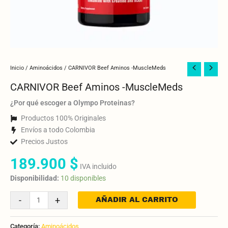
CARNIVOR
Inicio
/
Aminoácidos
/ CARNIVOR Beef Aminos -MuscleMeds
Beef
CARNIVOR Beef Aminos -MuscleMeds
Aminos
-
¿Por qué escoger a Olympo Proteinas?
MuscleMeds
Productos 100% Originales
cantidad
Envíos a todo Colombia
Precios Justos
189.900
$
IVA incluido
Disponibilidad:
10 disponibles
-
+
AÑADIR AL CARRITO
Categoría:
Aminoácidos