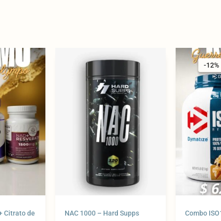
iginal
Current
ice
price
-12%
-12%
s:
is:
2.900 $.
204.900 $.
 Citrato de
NAC 1000 – Hard Supps
Combo ISO1