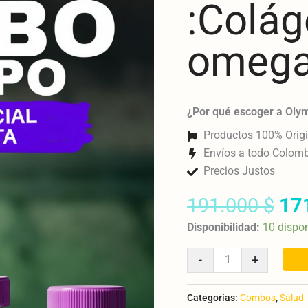
:Colág
+
magnesio
cantidad
omega
¿Por qué escoger a Oly
Productos 100% Origi
Envíos a todo Colom
Precios Justos
191.000
$
17
Disponibilidad:
10 dispo
-
+
Categorías:
Combos
,
Salud