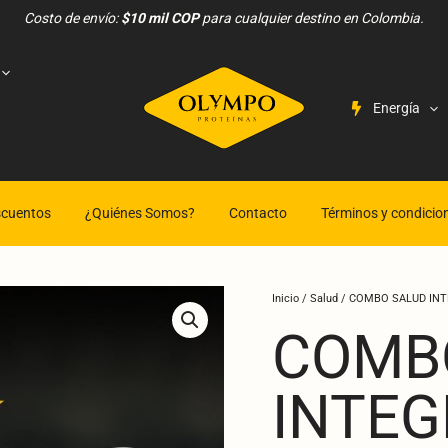
Costo de envío:
$10 mil COP
para cualquier destino en Colombia.
Energía
cuentos
¿Quiénes Somos?
Contacto
Términos y condicio
Ori
COMBO
Inicio
/
Salud
/ COMBO SALUD INTE
pri
SALUD
COMB
wa
INTEGRAL
191
:Colágeno
INTEG
+
omega3