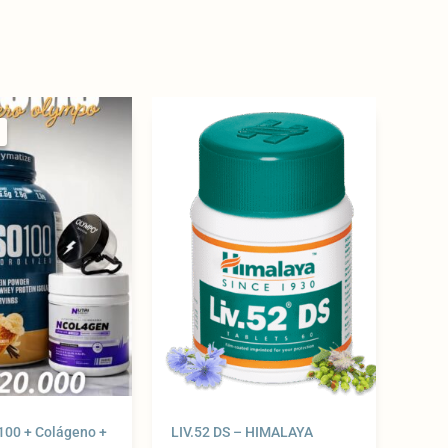
Original
Current
price
price
was:
is:
299.900 $.
264.900 $.
00 + Colágeno +
LIV.52 DS – HIMALAYA