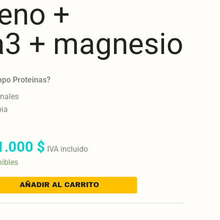
eno +
3 + magnesio
mpo Proteinas?
nales
bia
1.000
$
IVA incluido
nibles
AÑADIR AL CARRITO