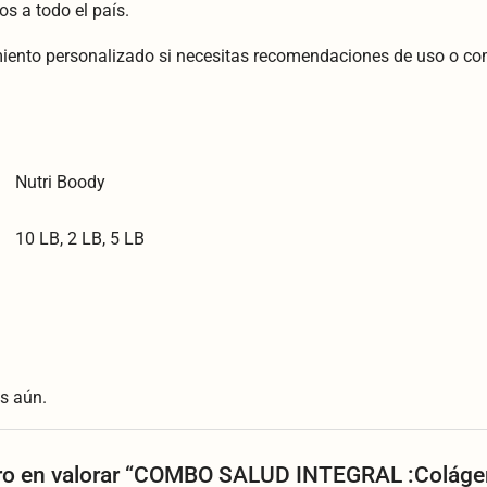
os a todo el país.
nto personalizado si necesitas recomendaciones de uso o co
Nutri Boody
10 LB, 2 LB, 5 LB
s aún.
ero en valorar “COMBO SALUD INTEGRAL :Colág