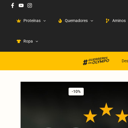
Ir
al
contenido
Proteínas
Quemadores
Aminos
Ropa
Des
-10%