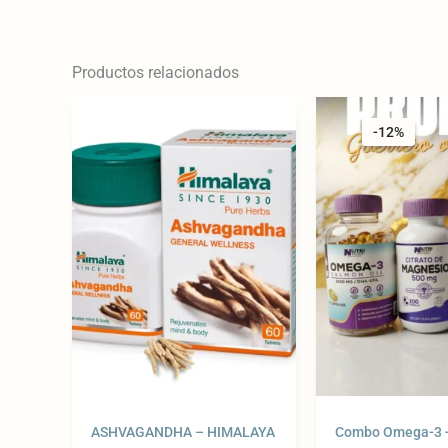
Productos relacionados
Or
pr
-12%
-12%
wa
23
ASHVAGANDHA – HIMALAYA
Combo Omega-3 +