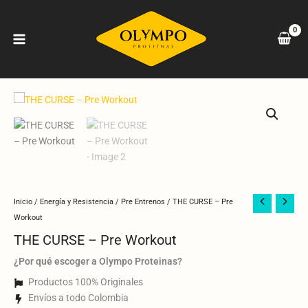
Ir
al
contenido
THE
Inicio
/
Energía y Resistencia
/
Pre Entrenos
/ THE CURSE – Pre
CURSE
Workout
–
THE CURSE – Pre Workout
Pre
¿Por qué escoger a Olympo Proteinas?
Workout
cantidad
Productos 100% Originales
Envíos a todo Colombia