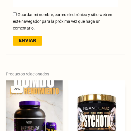
Guardar mi nombre, correo electrónico y sitio web en
este navegador para la próxima vez que haga un
comentario.
Productos relacionados
Original
Current
price
price
-9%
-9%
was:
is:
159.900 $.
144.900 $.