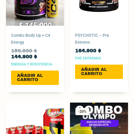
Combo Body Up + C4
PSYCHOTIC – Pre
Energy
Entreno
159.900
$
164.900
$
144.900
$
PRE ENTRENOS
ENERGÍA Y RESISTENCIA
AÑADIR AL
CARRITO
AÑADIR AL
CARRITO
Original
Current
price
price
-20%
-20%
was:
is:
175.900 $.
139.900 $.