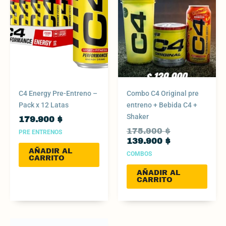
C4 Energy Pre-Entreno –
Combo C4 Original pre
Pack x 12 Latas
entreno + Bebida C4 +
Shaker
179.900
$
175.900
$
PRE ENTRENOS
139.900
$
AÑADIR AL
COMBOS
CARRITO
AÑADIR AL
CARRITO